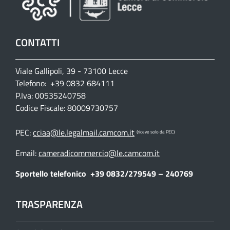
CONTATTI
Viale Gallipoli, 39 - 73100 Lecce
Telefono: +39 0832 684111
P.Iva: 00535240758
Codice Fiscale: 80009730757
PEC:
cciaa@le.legalmail.camcom.it
(riceve solo da PEC)
Email:
cameradicommercio@le.camcom.it
Sportello telefonico
+39 0832/279549 – 240769
TRASPARENZA