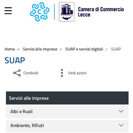
Salta al contenuto principale
CAMERE DI COMMERCIO D'ITALIA
Home
Servizi alle imprese
SUAP e servizi digitali
SUAP
SUAP
Condividi
Vedi azioni
Servizi alle imprese
Servizi alle imprese
Albi e Ruoli
Ambiente, Rifiuti