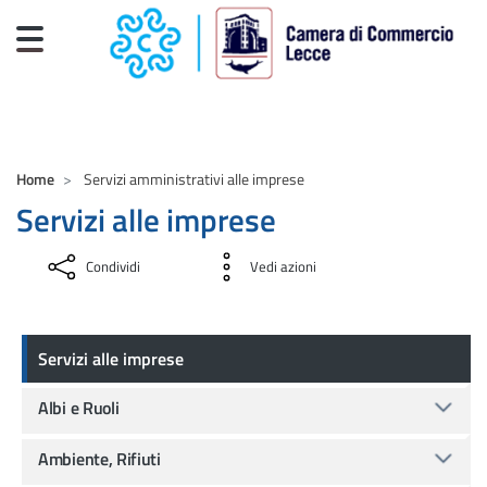
Salta al contenuto principale
CAMERE DI COMMERCIO D'ITALIA
Home
Servizi amministrativi alle imprese
Servizi alle imprese
Condividi
Vedi azioni
Servizi alle imprese
Servizi alle imprese
Albi e Ruoli
Ambiente, Rifiuti