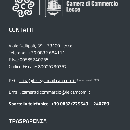
CONTATTI
Viale Gallipoli, 39 - 73100 Lecce
Telefono: +39 0832 684111
P.Iva: 00535240758
Codice Fiscale: 80009730757
PEC:
cciaa@le.legalmail.camcom.it
(riceve solo da PEC)
Email:
cameradicommercio@le.camcom.it
Sportello telefonico
+39 0832/279549 – 240769
TRASPARENZA