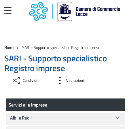
Salta al contenuto principale
CAMERE DI COMMERCIO D'ITALIA
Home
SARI - Supporto specialistico Registro imprese
SARI - Supporto specialistico
Registro imprese
Condividi
Vedi azioni
Servizi alle imprese
Servizi alle imprese
Albi e Ruoli