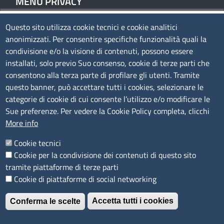
MENÙ PRIVACY
Questo sito utilizza cookie tecnici e cookie analitici
Privacy
anonimizzati. Per consentire specifiche funzionalità quali la
Cookie policy
condivisione e/o la visione di contenuti, possono essere
Note legali
installati, solo previo Suo consenso, cookie di terze parti che
consentono alla terza parte di profilare gli utenti. Tramite
Mappa del sito
questo banner, può accettare tutti i cookies, selezionare le
Accesso riservato
categorie di cookie di cui consente l’utilizzo e/o modificare le
Sue preferenze. Per vedere la Cookie Policy completa, clicchi
SEGUICI SU
More info
Cookie tecnici
Cookie per la condivisione dei contenuti di questo sito
tramite piattaforme di terze parti
Cookie di piattaforme di social networking
È un servizio realizzato da
Accetta tutti i cookies
Conferma le scelte