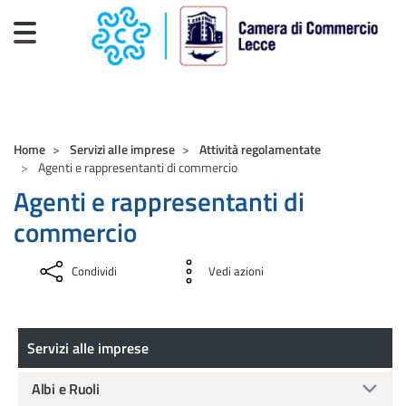
Salta al contenuto principale
CAMERE DI COMMERCIO D'ITALIA
Home
Servizi alle imprese
Attività regolamentate
Agenti e rappresentanti di commercio
Agenti e rappresentanti di
commercio
Condividi
Vedi azioni
Servizi alle imprese
Servizi alle imprese
Albi e Ruoli