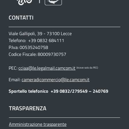
CONTATTI
Viale Gallipoli, 39 - 73100 Lecce
Telefono: +39 0832 684111
P.Iva: 00535240758
Codice Fiscale: 80009730757
PEC:
cciaa@le.legalmail.camcom.it
(riceve solo da PEC)
Email:
cameradicommercio@le.camcom.it
Sportello telefonico
+39 0832/279549 – 240769
TRASPARENZA
Amministrazione trasparente