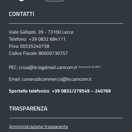
CONTATTI
Viale Gallipoli, 39 - 73100 Lecce
Telefono: +39 0832 684111
P.Iva: 00535240758
Codice Fiscale: 80009730757
PEC:
cciaa@le.legalmail.camcom.it
(riceve solo da PEC)
Email:
cameradicommercio@le.camcom.it
Sportello telefonico
+39 0832/279549 – 240769
TRASPARENZA
Amministrazione trasparente