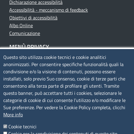
Dichiarazione accessibilità
Accessibilità - meccanismo di feedback
Obiettivi di accessibilità
Albo Online
Comunicazione
MENÙ PRIVACY
Questo sito utilizza cookie tecnici e cookie analitici
anonimizzati. Per consentire specifiche funzionalità quali la
Privacy
condivisione e/o la visione di contenuti, possono essere
Cookie policy
installati, solo previo Suo consenso, cookie di terze parti che
Note legali
consentono alla terza parte di profilare gli utenti. Tramite
Mappa del sito
questo banner, può accettare tutti i cookies, selezionare le
Accesso riservato
categorie di cookie di cui consente l’utilizzo e/o modificare le
Sue preferenze. Per vedere la Cookie Policy completa, clicchi
SEGUICI SU
More info
Cookie tecnici
Cookie per la condivisione dei contenuti di questo sito