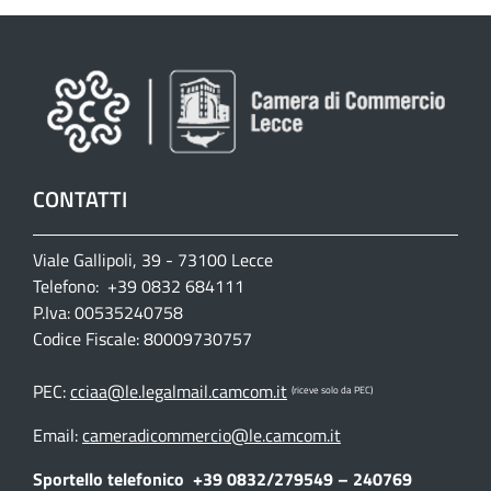
CONTATTI
Viale Gallipoli, 39 - 73100 Lecce
Telefono: +39 0832 684111
P.Iva: 00535240758
Codice Fiscale: 80009730757
PEC:
cciaa@le.legalmail.camcom.it
(riceve solo da PEC)
Email:
cameradicommercio@le.camcom.it
Sportello telefonico
+39 0832/279549 – 240769