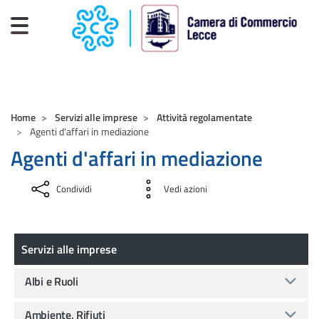
Salta al contenuto principale
CAMERE DI COMMERCIO D'ITALIA
Home
Servizi alle imprese
Attività regolamentate
Agenti d'affari in mediazione
Agenti d'affari in mediazione
Condividi
Vedi azioni
Servizi alle imprese
Servizi alle imprese
Albi e Ruoli
Ambiente, Rifiuti