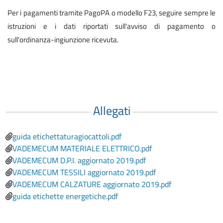
Per i pagamenti tramite PagoPA o modello F23, seguire sempre le
istruzioni e i dati riportati sull'avviso di pagamento o
sull'ordinanza-ingiunzione ricevuta.
Allegati
File
guida etichettaturagiocattoli.pdf
File
VADEMECUM MATERIALE ELETTRICO.pdf
File
VADEMECUM D.P.I. aggiornato 2019.pdf
File
VADEMECUM TESSILI aggiornato 2019.pdf
File
VADEMECUM CALZATURE aggiornato 2019.pdf
File
guida etichette energetiche.pdf