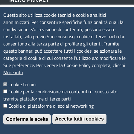
Questo sito utilizza cookie tecnici e cookie analitici
Privacy
anonimizzati. Per consentire specifiche funzionalità quali la
Cookie policy
condivisione e/o la visione di contenuti, possono essere
Note legali
installati, solo previo Suo consenso, cookie di terze parti che
consentono alla terza parte di profilare gli utenti. Tramite
Mappa del sito
questo banner, può accettare tutti i cookies, selezionare le
Accesso riservato
categorie di cookie di cui consente l’utilizzo e/o modificare le
Sue preferenze. Per vedere la Cookie Policy completa, clicchi
SEGUICI SU
More info
Cookie tecnici
Cookie per la condivisione dei contenuti di questo sito
tramite piattaforme di terze parti
Cookie di piattaforme di social networking
È un servizio realizzato da
Accetta tutti i cookies
Conferma le scelte
Revoca il consenso