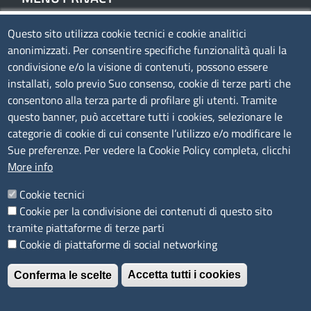
Questo sito utilizza cookie tecnici e cookie analitici
Privacy
anonimizzati. Per consentire specifiche funzionalità quali la
Cookie policy
condivisione e/o la visione di contenuti, possono essere
Note legali
installati, solo previo Suo consenso, cookie di terze parti che
consentono alla terza parte di profilare gli utenti. Tramite
Mappa del sito
questo banner, può accettare tutti i cookies, selezionare le
Accesso riservato
categorie di cookie di cui consente l’utilizzo e/o modificare le
Sue preferenze. Per vedere la Cookie Policy completa, clicchi
SEGUICI SU
More info
Cookie tecnici
Cookie per la condivisione dei contenuti di questo sito
tramite piattaforme di terze parti
Cookie di piattaforme di social networking
È un servizio realizzato da
Accetta tutti i cookies
Conferma le scelte
Revoca il consenso