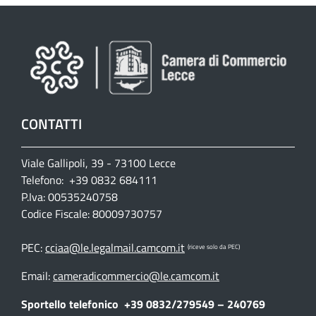
CONTATTI
Viale Gallipoli, 39 - 73100 Lecce
Telefono: +39 0832 684111
P.Iva: 00535240758
Codice Fiscale: 80009730757
PEC:
cciaa@le.legalmail.camcom.it
(riceve solo da PEC)
Email:
cameradicommercio@le.camcom.it
Sportello telefonico
+39 0832/279549 – 240769