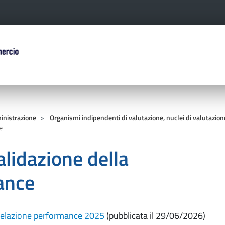
Salta al contenuto principale
ERCIO D'ITALIA
ministrazione
Organismi indipendenti di valutazione, nuclei di valutazion
e
lidazione della
ance
relazione performance 2025
(pubblicata il 29/06/2026)