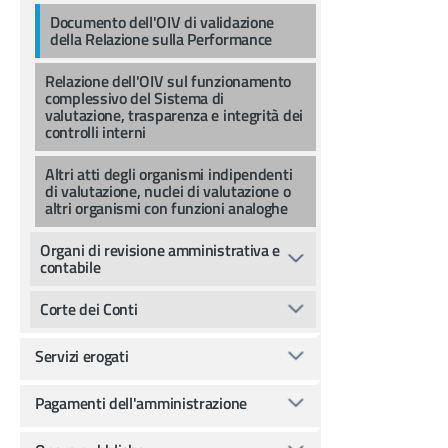
Documento dell'OIV di validazione
della Relazione sulla Performance
Relazione dell'OIV sul funzionamento
complessivo del Sistema di
valutazione, trasparenza e integrità dei
controlli interni
Altri atti degli organismi indipendenti
di valutazione, nuclei di valutazione o
altri organismi con funzioni analoghe
Organi di revisione amministrativa e
contabile
Corte dei Conti
Servizi erogati
Pagamenti dell'amministrazione