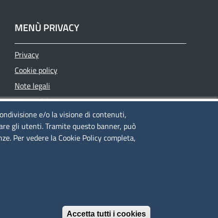
MENÙ PRIVACY
Privacy
Cookie policy
Note legali
Mappa del sito
condivisione e/o la visione di contenuti,
Accesso riservato
lare gli utenti. Tramite questo banner, può
enze. Per vedere la Cookie Policy completa,
È un servizio realizzato da
Accetta tutti i cookies
Revoca il conse