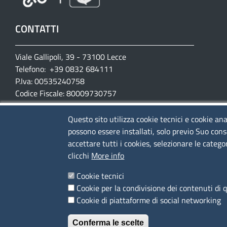
CONTATTI
Viale Gallipoli, 39 - 73100 Lecce
Telefono: +39 0832 684111
P.Iva: 00535240758
Codice Fiscale: 80009730757
PEC:
cciaa@le.legalmail.camcom.it
Questo sito utilizza cookie tecnici e cookie ana
(riceve solo da PEC)
possono essere installati, solo previo Suo cons
Email:
cameradicommercio@le.camcom.it
accettare tutti i cookies, selezionare le catego
clicchi
More info
Sportello telefonico
+39 0832/279549 – 240769
Cookie tecnici
Cookie per la condivisione dei contenuti di 
SEGUICI SU
Cookie di piattaforme di social networking
Conferma le scelte